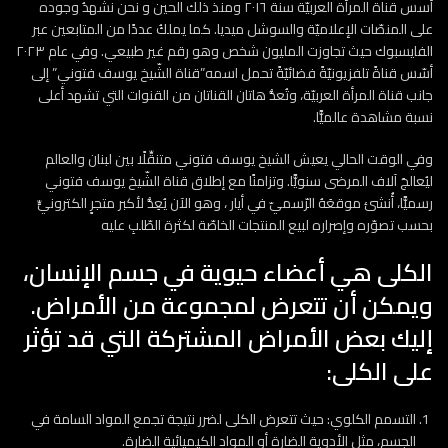
أسس قناة المرأة العربيّة سنة ٢٠١٦ ومنذ ذلك الحين و نحن نشهدُ وجوده
على المنصّات الإعلاميّة والسوشل ميديا. كما يملكُ عددًا من المتابعين عبر
الفايسبوك حيث تجاوزت المليون شخص وهو رقم غير طبيعي. وفي عام ٢٠٢٣
أسّس قناةً تلفزيونيّةً فضائيّةً تحمل اسمه”قناة الشّيخ يوسف فتوني” إلى
جانب قناة المرأة العربيّة، وتُعدُّ هاتان القناتان من القنوات التي تشهد أعلى
نسبة مشاهدة عالميًّا.
وفي الوقت الحالي يعيش الشيخ يوسف فتوني متنقِّلًا بين لبنان والعالم
ليُعالجَ آلاف المرضى سنويًّا. وتزامنًا مع إطلاق قناة الشّيخ يوسف فتوني
رسميًّا، أُنشئ موقعَهُ الرّسميّ في أيار ، وهو الآن يُعِدُّ لأكبر متجرٍ الكترونيٍّ
بحسب تصوّره وإصراره لبيع المنتجات الخاصّة لكثرة الطّلبِ عليه
الكلى هي أعضاء حيوية في جسم الإنسان،
ويمكن أن تتعرض لمجموعة من الأمراض.
إليك بعض الأمراض المشتركة التي قد تؤثر
على الكلى:
التسمم الكلوي: حيث تتعرض الكلى لضرر نتيجة تجمع المواد السامة في
الجسم، مثل الأدوية الضارة أو المواد الكيميائية الضارة.