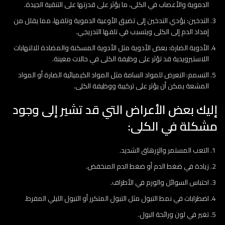
الدموية والأعصاب في الكلى، ما يؤثر على قدرتها على التنقية الجيدة.
التدخين: يؤدي التدخين إلى تضيق الأوعية الدموية وتلفها، مما يقلل من
إمداد الدم إلى الكلى ويتسبب في تلفها التدريجي.
الأدوية الضارة: بعض الأدوية مثل الأدوية المسكنة والمضادة للالتهابات
اللاستيرويدية قد تؤثر على وظيفة الكلى في حالات معينة.
التسمم: التعرض للمواد السامة مثل المواد الكيميائية الضارة أو المواد
المشعة يمكن أن يؤثر على تركيبة ووظيفة الكلى.
إليك بعض الأعراض التي قد تشير إلى وجود
مشكلة في الكلى:
التعب المستمر والإرهاق الشديد.
زيادة في ضغط الدم أو ضغط الدم المنخفض.
احتباس السوائل والورم في الأطراف.
اضطرابات في نمط التبول مثل التبول المتكرر أو التبول الليلي المفرط.
تغير في لون ورائحة البول.