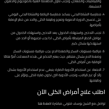
والفيتامينات والمعادن، وتجنب تناول الأطعمة الغنية بالصوديوم والدهون
المشبعة.
ممارسة النشاط البدني: يساعد ممارسة الرياضة والنشاط البدني اليومي
على تحسين الدورة الدموية وتعزيز وظيفة الكلى والحد من خطر الإصابة
بأمراضها.
تجنب التدخين واستهلاك الكحول: يعد التدخين واستهلاك الكحول من
عوامل الخطر المرتبطة بأمراض الكلى، لذا يجب تجنبهما أو الحد من
استهلاكها بشكل كبير.
مراقبة مستويات السكر والضغط الدم: يجب مراقبة مستويات السكر
وضغط الدم بشكل منتظم، حيث يعتبر التحكم في هذه المعدلات أمرًا هامًا
للوقاية من أمراض الكلى.
الابتعاد عن استخدام الأدوية الضارة: ينبغي عدم استخدام الأدوية بشكل
زائد أو غير مُراقب، وتجنب الأدوية التي تكون ضارة للكلى وتؤثر على
وظيفتها.
اطلب علاج أمراض الكلى الآن
تواصل مع الشيخ يوسف فتوني مباشرة
اضغط هنا