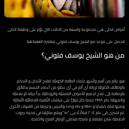
أمراض الكلى هي مجموعة واسعة من الحالات التي تؤثر على وظيفة الكلى
لتحصل على موعد مع الشيخ يوسف فتوني مباشرة
اضغط هنا
من هو الشيخ يوسف فتوني؟
هو عالم من أهم وأشهر علماء الطاقة الكونيّة لعلاج الأبدان و التحكم
بالوظائف الخلويّة لإزالة أي ألم في أي عضو من أعضاء الجسم بدقائق
بالإضافة إلى علاج لجميع الأمراض النفسيّة والروحانيّة. بدأ حياته الإعلاميّة
والمِهنيّة عام ١٩٩٨ حينما كانَ يُطِلُّ على شاشات التّلفزة الفضائيّة اللّبنانيّة
ومنها قناة كيليكيا و Nbn و otv وcvn والجرس وغيرها من القنوات الأخرى
.ثم اشترى في عام ٢٠١٤ قناةً تُدعى “tv “ويقع مقرّها في مدينة بيروت،
الحازميّة شارع مارتقلا و شركة فيلملي للإنتاج الفنيّ والدّبلجة .