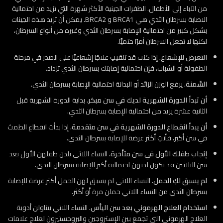
من الآباء إلى الأطفال. الطفرات الجينية الأكثر شهرة التي تزيد من احتمالية
الاصابة بسرطان الثدي هي BRCA1 و BRCA2. يمكن أن تزيد هذه الجينات
بشكل كبير من احتمالية الإصابة بسرطان الثدي وغيره من أنواع السرطان،
لكنها لا تجعل السرطان أمرًا حتميًّا.
التعرض للإشعاع.
إذا كنت قد تلقيتِ علاجًا إشعاعيًّا على الصدر في مرحلة
الطفولة أو الشباب، فإن احتمالية إصابتك بسرطان الثدي تزداد.
السِّمنة.
يرفع الوزن الزائد أو البدانة احتمالية الإصابة بسرطان الثدي.
أن تبدأ الدورة الشهرية لديك في سن مبكر.
بداية الدورة الشهرية قبل
الثانية عشرة يزيد من احتمالية الإصابة بسرطان الثدي.
أن يبدأ انقطاع الدورة الشهرية في سن متقدمة.
إذا بدأت انقطاع الطمث
في سن أكبر، فأنتِ أكثر عرضة للإصابة بسرطان الثدي.
إنجاب طفلك الأول في سن متأخرة.
النساء اللائي يلدن طفلهن الأول بعد
سن الثلاثين قد يكون لديهن احتمالية أكبر للإصابة بسرطان الثدي.
لم يسبق لكِ الحمل.
النساء اللاتي لم يسبق لهن الحمل أكثر عرضة للإصابة
بسرطان الثدي من النساء اللاتي حملن مرة أو أكثر.
استخدام العلاج الهرموني بعد سن اليأس.
النساء اللاتي يتناولن أدوية
العلاج الهرموني التي تجمع بين الإستروجين والبروجستيرون لعلاج علامات