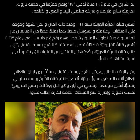
.ثم اشترى في عام ٢٠١٤ قناةً تُدعى “tv “ويقع مقرّها في مدينة بيروت،
الحازميّة شارع مارتقلا و شركة فيلملي للإنتاج الفنيّ والدّبلجة .
أسس قناة المرأة العربيّة سنة ٢٠١٦ ومنذ ذلك الحين و نحن نشهدُ وجوده
على المنصّات الإعلاميّة والسوشل ميديا. كما يملكُ عددًا من المتابعين عبر
الفايسبوك حيث تجاوزت المليون شخص وهو رقم غير طبيعي. وفي عام ٢٠٢٣
أسّس قناةً تلفزيونيّةً فضائيّةً تحمل اسمه”قناة الشّيخ يوسف فتوني” إلى
جانب قناة المرأة العربيّة، وتُعدُّ هاتان القناتان من القنوات التي تشهد أعلى
نسبة مشاهدة عالميًّا.
وفي الوقت الحالي يعيش الشيخ يوسف فتوني متنقِّلًا بين لبنان والعالم
ليُعالجَ آلاف المرضى سنويًّا . وتزامنًا مع إطلاق قناة الشّيخ يوسف فتوني
رسميًّا، أُنشئ موقعَهُ الرّسميّ في أيار ، وهو الآن يُعِدُّ لأكبر متجرٍ الكترونيٍّ
بحسب تصوّره وإصراره لبيع المنتجات الخاصّة لكثرة الطّلبِ عليها.