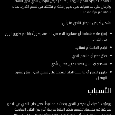
العلامة المبكرة الأكثر شيوعًا للإصابة بمرض سرطان الثدي لدى النساء
والرجال على حد سواء، هي ظهور كتلة أو تكثـّف في نسيج الثدي، هذه
الكتلة غير مؤلمة غالبًا.
تشمل أعراض سرطان الثدي ما يأتي:
إفراز مادة شفافة أو مشابهة للدم من الحلمة، يظهر أحيانًا مع ظهور الورم
في الثدي.
تراجع الحلمة أو تسننها.
تغيّر حجم أو ملامح الثدي.
تسطـّح أو تسنن الجلد الذي يغطي الثّدي.
ظهور احمرار أو ما يشبه الجلد المجعّد على سطح الثدي، مثل قشرة
البرتقال.
الأسباب
ويعرِّف الأطباء أن سرطان الثدي يحدث عندما تبدأ بعض خلايا الثدي في النمو
بطريقة غير طبيعية. تنقسم هذه الخلايا بسرعة أكبر من الخلايا السليمة