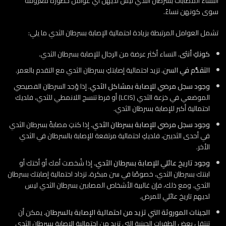
النساء المصابات بسرطان الثدي ليس لديهن أي عوامل خطورة معروفة
سوى كونهن نساءً.
تشمل العوامل المرتبطة بزيادة احتمالية الإصابة بسرطان الثدي ما يلي:
كونكِ أنثى.
النساء أكثر عرضة من الرجال للإصابة بسرطان الثدي.
التقدُّم في السن.
تزيد احتمالية إصابتكِ بسرطان الثدي مع التقدم بالعمر.
وجود سجل مرضي للإصابة بمشاكل الثدي.
إذا وُجد السرطان الفصيصي
الموضعي في خزعة الثدي (LCIS) أو فرط تنسج اللانمطي للثدي، فلديك
احتمالية أكبر للإصابة بسرطان الثدي.
وجود سجل مرضي للإصابة بسرطان الثدي.
إذا كنتِ مصابةً بسرطان الثدي
في أحدى الثديين، فلديكِ احتمالية مرتفعة للإصابة بالسرطان في الثدي
الأخر.
وجود تاريخ عائلي للإصابة بسرطان الثدي.
إذا شُخصت أمك أو أختك أو
ابنتك بسرطان الثدي، خصوصًا في سن مبكرة، تزداد احتمالية إصابتك بسرطان
الثدي. ومع ذلك، فإن غالبية الأشخاص المصابين بسرطان الثدي ليس
لديهم تاريخ عائلي للمرض.
الجينات الموروثة التي تزيد من احتمالية الإصابة بالسرطان.
يمكن أن
تنتقل بعض الطفرات الجينية التي تزيد من احتمالية الإصابة بسرطان الثدي