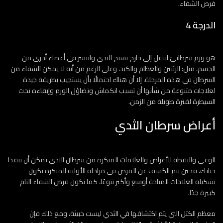
فرص الشفاء.
الدرجة 4
هو ورم سرطانيّ انتقل إلى خارج نسيج الثدي وانتشر في أعضاء أخرى من
الجسم، مثل: الرئتين والعظام والكبد، وعلى الرغم من أنه لا يمكن الشفاء من
السرطان في هذه المرحلة، إلا أن هناك احتمالًا بأن يستجيب بطريقة جيدة
لعلاجات متنوعة من شأنها أن تسبب انكماش وتضاؤل الورم وإبقاءه تحت
السيطرة لفترة طويلة من الزمن.
أعراض سرطان الثدي
الوعي واليقظة للأعراض والعلامات المبكرة من سرطان الثدي يمكن أن ينقذا
حياتك، فحين يتم الكشف عن المرض في مراحله الأولية المبكرة تكون
تشكيلة العلاجات المتاحة أوسع وأكثر تنوعًا، كما تكون فرص الشفاء التام
كبيرة جدًا.
معظم الكتل التي يتم اكتشافها في الثدي ليست خبيثة، ومع ذلك فإن