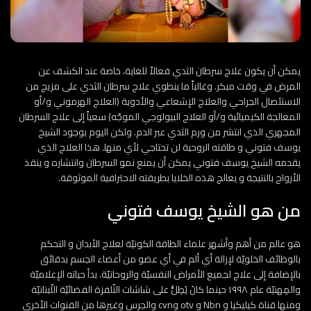
يمكن أن يكون علاج سرطان الثدي فعالاً للغاية، خاصة عند الكشف عن
المرض في وقت مبكر. وغالباً ما ينطوي علاج سرطان الثدي على مزيج من
الاستئصال الجراحي والعلاج الإشعاعي والأدوية (العلاج الهرموني و/أو
المعالجة الكيميائية و/أو العلاج البيولوجي الموجّه) سعياً إلى علاج السرطان
المجهري الذي انتشر من ورم الثدي عبر الدم. ولكن اليوم بوجود الشيخ
يوسف فتوني و طاقته الروحية لن تحتاجي لأي منها. هذا العلاج الذي
يقدمه الشيخ يوسف فتوني يمكن أن يمنع نمو السرطان وانتشاره و ينقذ
الأرواح بالنتيجة و يعالج هذه الخلايا بطريقته الاحترافية الموثوقة.
من هو الشيخ يوسف فتوني
هو عالم من أهم وأشهر علماء الطاقة الكونيّة لعلاج الأبدان و التحكم
بالوظائف الخلويّة لإزالة أي ألم في أي عضو من أعضاء الجسم بدقائق
بالإضافة إلى علاج لجميع الأمراض النفسيّة والروحانيّة. بدأ حياته الإعلاميّة
والمِهنيّة عام ١٩٩٨ حينما كانَ يُطِلُّ على شاشات التّلفزة الفضائيّة اللّبنانيّة
ومنها قناة كيليكيا و Nbn و otv وcvn والجرس وغيرها من القنوات الأخرى