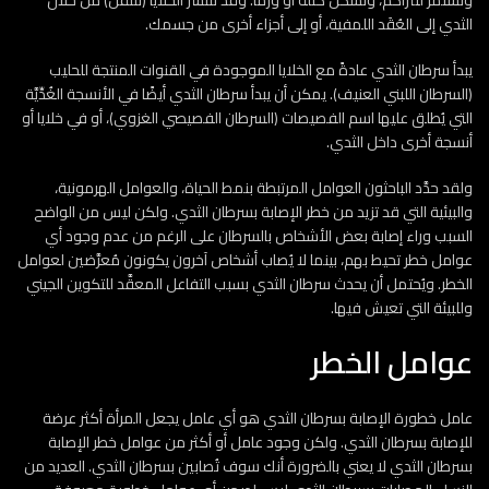
وتستمر لتتراكم، وتشكِّل كتلة أو ورمًا. وقد تنتشر الخلايا (تنتقل) من خلال
الثدي إلى العُقَد اللمفية، أو إلى أجزاء أخرى من جسمك.
يبدأ سرطان الثدي عادةً مع الخلايا الموجودة في القنوات المنتجة للحليب
(السرطان اللبني العنيف). يمكن أن يبدأ سرطان الثدي أيضًا في الأنسجة الغُدِّيَّة
التي يُطلق عليها اسم الفصيصات (السرطان الفصيصي الغزوي)، أو في خلايا أو
أنسجة أخرى داخل الثدي.
ولقد حدَّد الباحثون العوامل المرتبطة بنمط الحياة، والعوامل الهرمونية،
والبيئية التي قد تزيد من خطر الإصابة بسرطان الثدي. ولكن ليس من الواضح
السبب وراء إصابة بعض الأشخاص بالسرطان على الرغم من عدم وجود أي
عوامل خطر تحيط بهم، بينما لا يُصاب أشخاص آخرون يكونون مُعرَّضين لعوامل
الخطر. ويُحتمل أن يحدث سرطان الثدي بسبب التفاعل المعقَّد للتكوين الجيني
وللبيئة التي تعيش فيها.
عوامل الخطر
عامل خطورة الإصابة بسرطان الثدي هو أي عامل يجعل المرأة أكثر عرضة
للإصابة بسرطان الثدي. ولكن وجود عامل أو أكثر من عوامل خطر الإصابة
بسرطان الثدي لا يعني بالضرورة أنك سوف تُصابين بسرطان الثدي. العديد من